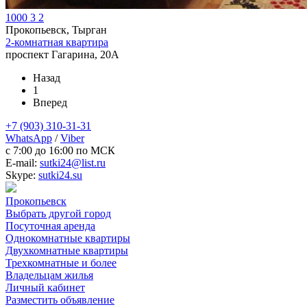
1000
3
2
Прокопьевск, Тырган
2-комнатная квартира
проспект Гагарина, 20А
Назад
1
Вперед
+7 (903) 310-31-31
WhatsApp
/
Viber
c 7:00 до 16:00 по МСК
E-mail:
sutki24@list.ru
Skype:
sutki24.su
Прокопьевск
Выбрать другой город
Посуточная аренда
Однокомнатные квартиры
Двухкомнатные квартиры
Трехкомнатные и более
Владельцам жилья
Личный кабинет
Разместить объявление